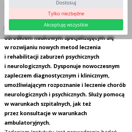
Dostosuj
Strona główna
>
Przedmiot działalności
Tylko niezbędne
Akceptuję wszystkie
Instytut Psychiatrii i Neurologii jest
ośrodkiem naukowym specjalizującym się
w rozwijaniu nowych metod leczenia
i rehabilitacji zaburzeń psychicznych
i neurologicznych. Dysponuje nowoczesnym
zapleczem diagnostycznym i klinicznym,
umożliwiającym rozpoznanie i leczenie chorób
neurologicznych i psychicznych. Służy pomocą
w warunkach szpitalnych, jak też
przez konsultacje w warunkach
ambulatoryjnych.
Zadaniem Instytutu jest prowadzenie badań