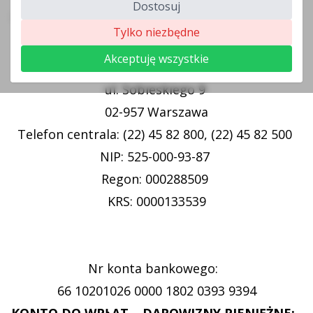
Dostosuj
Strona główna
>
Kontakt
Tylko niezbędne
Akceptuję wszystkie
Instytut Psychiatrii i Neurologii
ul. Sobieskiego 9
02-957 Warszawa
Telefon centrala: (22) 45 82 800, (22) 45 82 500
NIP: 525-000-93-87
Regon: 000288509
KRS: 0000133539
Nr konta bankowego:
66 10201026 0000 1802 0393 9394
KONTO DO WPŁAT – DAROWIZNY PIENIĘŻNE: